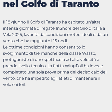
nel Golfo di Taranto
Il 18 giugno il Golfo di Taranto ha ospitato un'altra
intensa giornata di regate InShore del Giro d’Italia a
Vela 2026, favorita da condizioni meteo ideali e da un
vento che ha raggiunto i 15 nodi.
Le ottime condizioni hanno consentito lo
svolgimento di tre manche della classe Waszp,
protagoniste di uno spettacolo ad alta velocità e
grande livello tecnico. La flotta WingFoil ha invece
completato una sola prova prima del deciso calo del
vento, che ha impedito agli atleti di mantenere il
volo sui foil.
Archiviato il programma costiero, l’attenzione si
sposta ora sulla quarta tappa OffShore: domani i
Bénéteau Figaro 3 lasceranno Taranto per dirigersi
verso Siracusa, dando il via a una nuova e